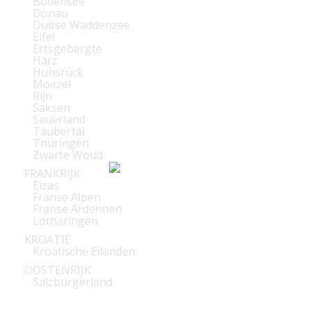
Bodensee
Donau
Duitse Waddenzee
Eifel
Ertsgebergte
Harz
Hunsrück
Moezel
Rijn
Saksen
Sauerland
Taubertal
Thüringen
Zwarte Woud
FRANKRIJK
Elzas
Franse Alpen
Franse Ardennen
Lotharingen
KROATIË
Kroatische Eilanden
OOSTENRIJK
Salzburgerland