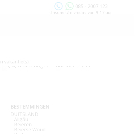
085 - 2007 123
dinsdag t/m vrijdag van 9-17 uur
n vakantie(s)
3, 4, 6 of 8 dagen Eindeloze Elzas
v.a. € 119
BESTEMMINGEN
DUITSLAND
Allgäu
Beieren
Beierse Woud