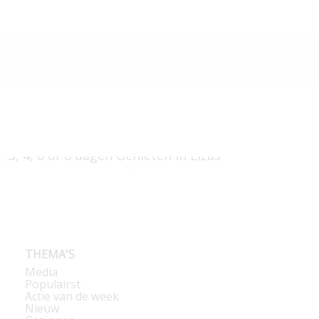
3, 4, 6 of 8 dagen Genieten in Elzas
v.a. € 125
THEMA'S
Media
Populairst
Actie van de week
Nieuw