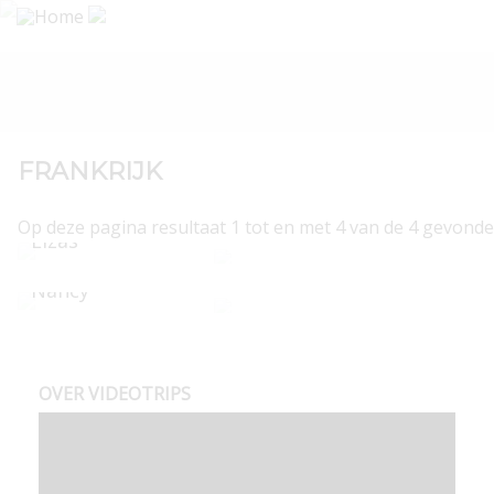
FRANKRIJK
3, 4, 5 of 6 dagen Ontdek Straatsburg in de
Op deze pagina resultaat 1 tot en met 4 van de 4 gevonde
Elzas
3, 4, 6 of 8 dagen Ontdek Lotharingen en
v.a. € 89
Nancy
v.a. € 159
OVER VIDEOTRIPS