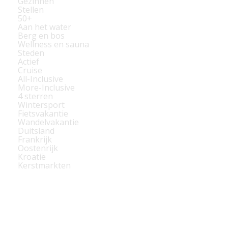
Gezinnen
Stellen
50+
Aan het water
Berg en bos
Wellness en sauna
Steden
Actief
Cruise
All-Inclusive
More-Inclusive
4 sterren
Wintersport
Fietsvakantie
Wandelvakantie
Duitsland
Frankrijk
Oostenrijk
Kroatië
Kerstmarkten