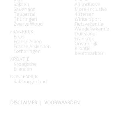
Saksen
All-Inclusive
Sauerland
More-Inclusive
Taubertal
4 sterren
Thüringen
Wintersport
Zwarte Woud
Fietsvakantie
Wandelvakantie
FRANKRIJK
Duitsland
Elzas
Frankrijk
Franse Alpen
Oostenrijk
Franse Ardennen
Kroatië
Lotharingen
Kerstmarkten
KROATIË
Kroatische
Eilanden
OOSTENRIJK
Salzburgerland
DISCLAIMER
|
VOORWAARDEN