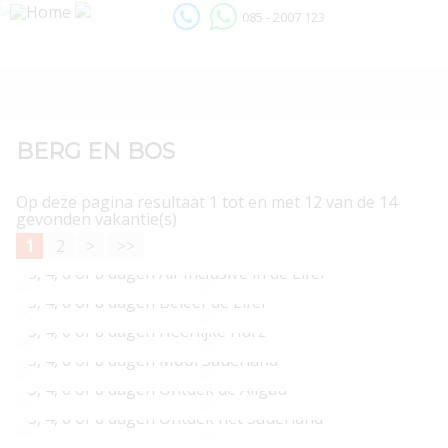
085 - 2007 123
BERG EN BOS
Op deze pagina resultaat 1 tot en met 12 van de 14
gevonden vakantie(s)
1
2
>
>>
3, 4, 6 of 8 dagen All-Inclusive in de Eifel
3, 4, 6 of 8 dagen Beleef de Eifel
v.a. € 149
3, 4, 6 of 8 dagen Heerlijke Harz
v.a. € 139
3, 4, 6 of 8 dagen Mooi Sauerland
v.a. € 119
3, 4, 6 of 8 dagen Ontdek de Allgäu
v.a. € 139
3, 4, 6 of 8 dagen Ontdek het Sauerland
v.a. € 189
3, 4, 6 of 8 dagen Thüringen ontdekken