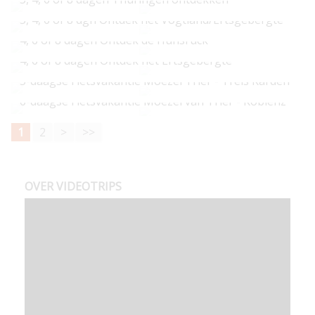
v.a. € 249
3, 4, 6 of 8 dgn Ontdek het Vogtland/Ertsgebergte
v.a. € 109
4, 6 of 8 dagen Ontdek de Hunsrück
v.a. € 109
4, 6 of 8 dagen Ontdek het Ertsgebergte
v.a. € 185
5-daagse Fietsvakantie Moezel Trier - Treis Karden
v.a. € 259
6-daagse Fietsvakantie Moezel van Trier - Koblenz
v.a. € 518
v.a. € 617
1
2
>
>>
OVER VIDEOTRIPS