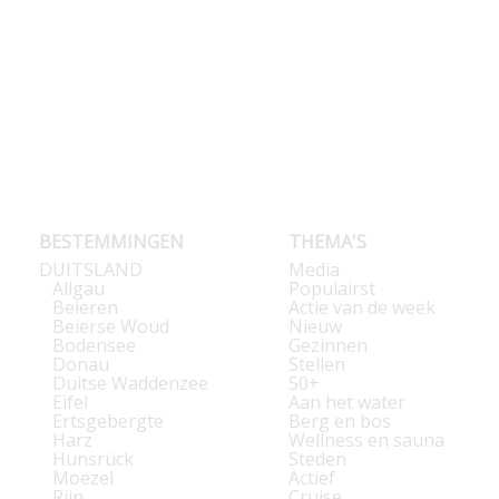
BESTEMMINGEN
THEMA'S
DUITSLAND
Media
Allgäu
Populairst
Beieren
Actie van de week
Beierse Woud
Nieuw
Bodensee
Gezinnen
Donau
Stellen
Duitse Waddenzee
50+
Eifel
Aan het water
Ertsgebergte
Berg en bos
Harz
Wellness en sauna
Hunsrück
Steden
Moezel
Actief
Rijn
Cruise