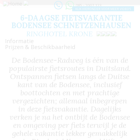
085 - 2007 123
KLIK HIERONDER VOOR MEER VIDEO'S
6-DAAGSE FIETSVAKANTIE
BODENSEE SCHNETZENHAUSEN
RINGHOTEL KRONE
Informatie
Prijzen & Beschikbaarheid
De Bodensee-Radweg is één van de
populairste fietsroutes in Duitsland.
Ontspannen fietsen langs de Duitse
kant van de Bodensee, inclusief
boottochten en met prachtige
vergezichten; allemaal inbegrepen
in deze fietsvakantie. Dagelijks
verken je na het ontbijt de Bodensee
en omgeving per fiets terwijl je de
gehele vakantie lekker gemakkelijk