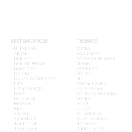
BESTEMMINGEN
THEMA'S
DUITSLAND
Media
Allgäu
Populairst
Beieren
Actie van de week
Beierse Woud
Nieuw
Bodensee
Gezinnen
Donau
Stellen
Duitse Waddenzee
50+
Eifel
Aan het water
Ertsgebergte
Berg en bos
Harz
Wellness en sauna
Hunsrück
Steden
Moezel
Actief
Rijn
Cruise
Saksen
All-Inclusive
Sauerland
More-Inclusive
Taubertal
4 sterren
Thüringen
Wintersport