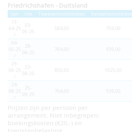
Friedrichshafen - Duitsland
van
t/m
Tweepersoonskamer
Eenpersoonskam
13-
03-
04-25
584,00
759,00
05-25
/
04-
28-
05-25
764,00
939,00
06-25
/
29-
23-
06-25
850,00
1025,00
08-25
/
24-
25-
08-25
764,00
939,00
09-25
/
Prijzen zijn per persoon per
arrangement. Niet inbegrepen:
boekingskosten (€20,-) en
toeristenbelasting.