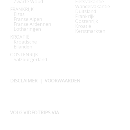
Zwarte Woud
Fietsvakantie
Wandelvakantie
FRANKRIJK
Duitsland
Elzas
Frankrijk
Franse Alpen
Oostenrijk
Franse Ardennen
Kroatië
Lotharingen
Kerstmarkten
KROATIË
Kroatische
Eilanden
OOSTENRIJK
Salzburgerland
DISCLAIMER
|
VOORWAARDEN
VOLG VIDEOTRIPS VIA