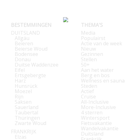
BESTEMMINGEN
THEMA'S
DUITSLAND
Media
Allgäu
Populairst
Beieren
Actie van de week
Beierse Woud
Nieuw
Bodensee
Gezinnen
Donau
Stellen
Duitse Waddenzee
50+
Eifel
Aan het water
Ertsgebergte
Berg en bos
Harz
Wellness en sauna
Hunsrück
Steden
Moezel
Actief
Rijn
Cruise
Saksen
All-Inclusive
Sauerland
More-Inclusive
Taubertal
4 sterren
Thüringen
Wintersport
Zwarte Woud
Fietsvakantie
Wandelvakantie
FRANKRIJK
Duitsland
Elzas
Frankrijk