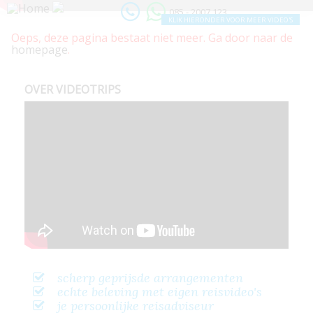
085 - 2007 123
KLIK HIERONDER VOOR MEER VIDEO'S
Oeps, deze pagina bestaat niet meer. Ga door naar de
homepage
.
OVER VIDEOTRIPS
scherp geprijsde arrangementen
echte beleving met eigen reisvideo's
je persoonlijke reisadviseur