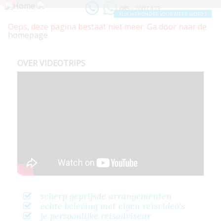
085 - 2007 123
KLIK HIERONDER VOOR MEER VIDEO'S
Oeps, deze pagina bestaat niet meer. Ga door naar de
homepage
.
OVER VIDEOTRIPS
scherp geprijsde arrangementen
echte beleving met eigen reisvideo's
je persoonlijke reisadviseur