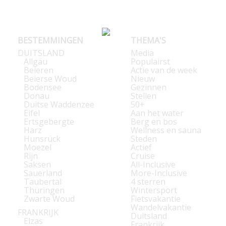
BESTEMMINGEN
THEMA'S
DUITSLAND
Media
Allgäu
Populairst
Beieren
Actie van de week
Beierse Woud
Nieuw
Bodensee
Gezinnen
Donau
Stellen
Duitse Waddenzee
50+
Eifel
Aan het water
Ertsgebergte
Berg en bos
Harz
Wellness en sauna
Hunsrück
Steden
Moezel
Actief
Rijn
Cruise
Saksen
All-Inclusive
Sauerland
More-Inclusive
Taubertal
4 sterren
Thüringen
Wintersport
Zwarte Woud
Fietsvakantie
Wandelvakantie
FRANKRIJK
Duitsland
Elzas
Frankrijk